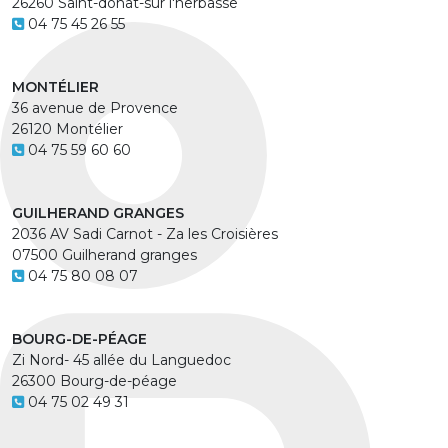
26260 Saint-donat-sur l'herbasse
04 75 45 26 55
MONTÉLIER
36 avenue de Provence
26120 Montélier
04 75 59 60 60
GUILHERAND GRANGES
2036 AV Sadi Carnot - Za les Croisières
07500 Guilherand granges
04 75 80 08 07
BOURG-DE-PÉAGE
Zi Nord- 45 allée du Languedoc
26300 Bourg-de-péage
04 75 02 49 31